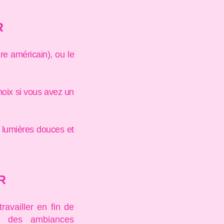
R
re américain), ou le
hoix si vous avez un
 lumières douces et
R
availler en fin de
t des ambiances